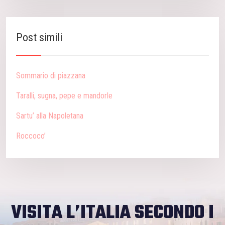
Post simili
Sommario di piazzana
Taralli, sugna, pepe e mandorle
Sartu’ alla Napoletana
Roccoco’
VISITA L’ITALIA SECONDO I