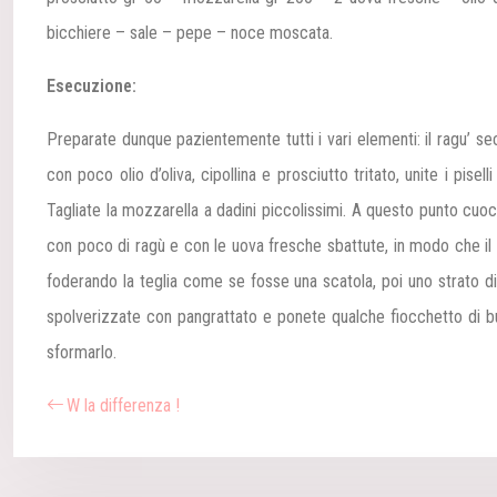
bicchiere – sale – pepe – noce moscata.
Esecuzione:
Preparate dunque pazientemente tutti i vari elementi: il ragu’ seco
con poco olio d’oliva, cipollina e prosciutto tritato, unite i pise
Tagliate la mozzarella a dadini piccolissimi.
A questo punto cuocet
con poco di ragù e con le uova fresche sbattute, in modo che il 
foderando la teglia come se fosse una scatola, poi uno strato di moz
spolverizzate con pangrattato e ponete qualche fiocchetto di burr
sformarlo.
W la differenza !