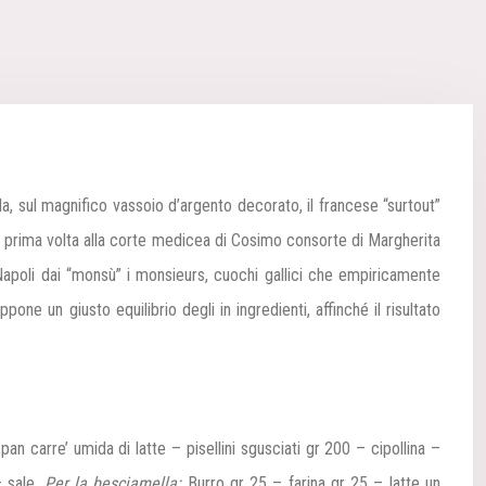
ola, sul magnifico vassoio d’argento decorato, il francese “surtout”
r la prima volta alla corte medicea di Cosimo consorte di Margherita
a Napoli dai “monsù” i monsieurs, cuochi gallici che empiricamente
one un giusto equilibrio degli in ingredienti, affinché il risultato
pan carre’ umida di latte – pisellini sgusciati gr 200 – cipollina –
 sale.
Per la besciamella:
Burro gr 25 – farina gr 25 – latte un