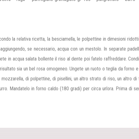
ndo la relativa ricetta, la besciamella, le polpettine in dimesioni ridott
lli aggiungendo, se necessario, acqua con un mestolo. In separate padelle
e in acqua salata bollente il riso al dente poi fatelo raffreddare. Cond
risultato sia un bel rosa omogeneo.
Ungete un ruoto o teglia da forno e
zarella, di polpettine, di pisellini, un altro strato di riso, un altro di f
o. Mandatelo in forno caldo (180 gradi) per circa un’ora. Prima di servi