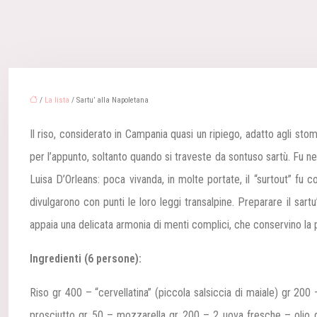
/
La lista
/ Sartu’ alla Napoletana
Il riso, considerato in Campania quasi un ripiego, adatto agli stom
per l’appunto, soltanto quando si traveste da sontuso sartù. Fu nel
Luisa D’Orleans: poca vivanda, in molte portate, il “surtout” fu 
divulgarono con punti le loro leggi transalpine. Preparare il sartu
appaia una delicata armonia di menti complici, che conservino la pr
Ingredienti (6 persone):
Riso gr 400 – “cervellatina” (piccola salsiccia di maiale) gr 200 –
prosciutto gr 50 – mozzarella gr 200 – 2 uova fresche – olio d