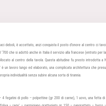
aci deboli, è accettato, anzi conquista il posto d’onore al centro ci tav
 ‘700 che si adottò anche in Italia il servizio alla francese (entrato pe
collocato al centro della tavola. Questa abitudine fu presto introdotta 
’ è un lavoro lungo ed elaborato, una complicata architettura che presupp
opria individualità senza subire alcuna sorta di tirannia.
 4 fegatini di pollo – polpettine (gr 200 di carne), 1 uovo, una fetta di 
’oliva – ragu’ – parmigiano grattugiato gr 150 – pangrattato – burro –