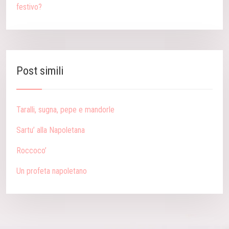
festivo?
Post simili
Taralli, sugna, pepe e mandorle
Sartu’ alla Napoletana
Roccoco’
Un profeta napoletano