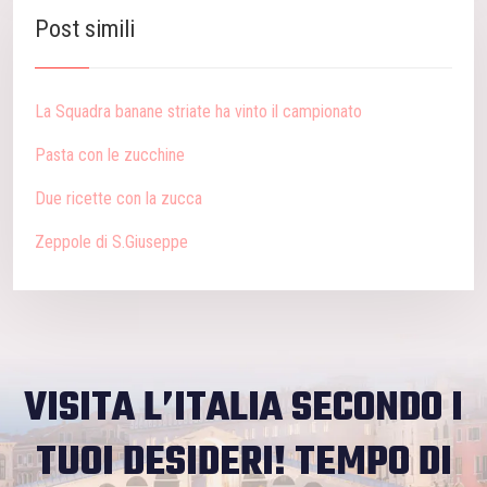
Post simili
La Squadra banane striate ha vinto il campionato
Pasta con le zucchine
Due ricette con la zucca
Zeppole di S.Giuseppe
VISITA L’ITALIA SECONDO I
TUOI DESIDERI!
TEMPO DI