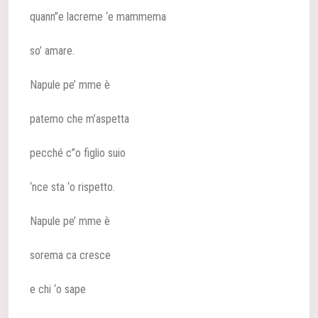
quann”e lacreme ‘e mammema
so’ amare.
Napule pe’ mme è
patemo che m’aspetta
pecché c”o figlio suio
‘nce sta ‘o rispetto.
Napule pe’ mme è
sorema ca cresce
e chi ‘o sape