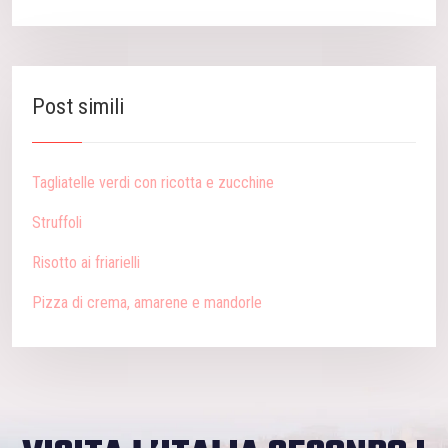
Post simili
Tagliatelle verdi con ricotta e zucchine
Struffoli
Risotto ai friarielli
Pizza di crema, amarene e mandorle