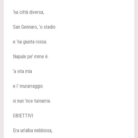
‘na città diversa,
San Gennaro, ‘o stadio
e ‘na giunta rossa.
Napule pe’ mme è
‘a vita mia
e i’ murarraggio
si nun ‘nce turnarria.
OBIETTIVI
Era un’alba nebbiosa,