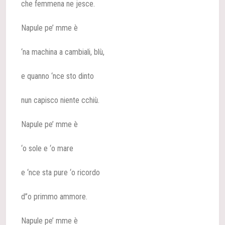
che femmena ne jesce.
Napule pe’ mme è
‘na machina a cambiali, blù,
e quanno ‘nce sto dinto
nun capisco niente cchiù.
Napule pe’ mme è
‘o sole e ‘o mare
e ‘nce sta pure ‘o ricordo
d”o primmo ammore.
Napule pe’ mme è