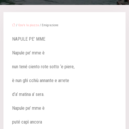
/
Cos'e la piazza
/ Emigrazione
NAPULE PE’ MME
Napule pe’ mme è
nun tené ciento rote sotto ‘e piere,
è nun ghì cchiù annante e arrete
d’a’ matina a’ sera.
Napule pe’ mme è
puté capì ancora