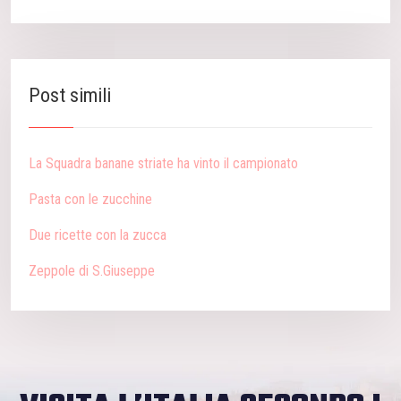
Post simili
La Squadra banane striate ha vinto il campionato
Pasta con le zucchine
Due ricette con la zucca
Zeppole di S.Giuseppe