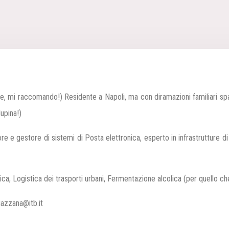
ate, mi raccomando!)
Residente a Napoli, ma con diramazioni familiari spa
upina!)
re e gestore di sistemi di Posta elettronica,
esperto in infrastrutture d
tica, Logistica dei trasporti urbani,
Fermentazione alcolica (per quello che 
iazzana@itb.it