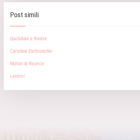
Post simili
Quotidiani e Riviste
Cartoline Elettroniche
Motori di Ricerca
Lavoro!