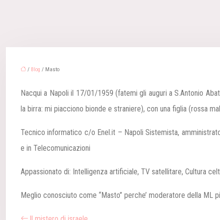
/
Blog
/ Masto
Nacqui a Napoli il 17/01/1959 (fatemi gli auguri a S.Antonio Ab
la birra: mi piacciono bionde e straniere),
con una figlia (rossa mal
Tecnico informatico c/o Enel.it – Napoli
Sistemista, amministrato
e in Telecomunicazioni
Appassionato di:
Intelligenza artificiale, TV satellitare, Cultura cel
Meglio conosciuto come “Masto” perche’ moderatore della ML
p
Il mistero di israele